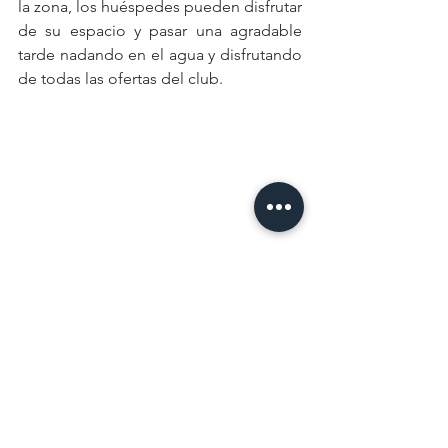
la zona, los huéspedes pueden disfrutar 
de su espacio y pasar una agradable 
tarde nadando en el agua y disfrutando 
de todas las ofertas del club.
La especialidad de Corazón son los 
ingredientes frescos de origen local. El 
club sirve desayuno, almuerzo y cena 
junto a la playa, para que los 
huéspedes puedan quedarse todo el 
día y disfrutar del sol. Desde tostadas 
de aguacate hasta empanadas, los 