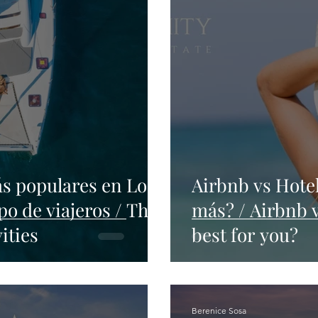
ás populares en Los
Airbnb vs Hotel
po de viajeros / The
más? / Airbnb v
ities
best for you?
Berenice Sosa