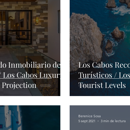
o Inmobiliario de
Los Cabos Reco
/ Los Cabos Luxury
Turísticos / L
 Projection
Tourist Levels
Berenice Sosa
5 sept 2021
3 min de lectura